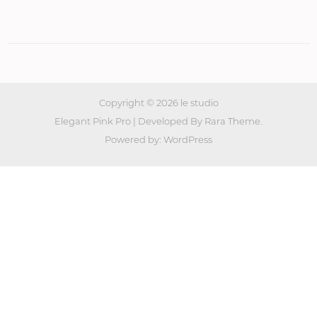
Copyright © 2026
le studio
Elegant Pink Pro | Developed By
Rara Theme
.
Powered by:
WordPress